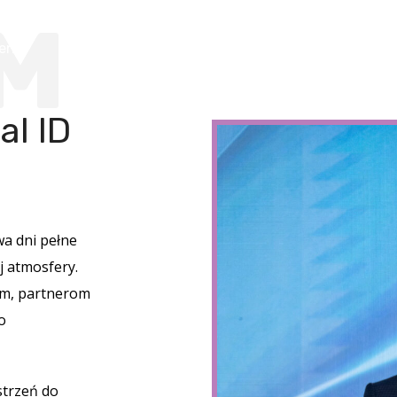
M
enci
Agenda
Kolacja VIP
Partnerzy
Kon
al ID
wa dni pełne
j atmosfery.
om, partnerom
o
strzeń do