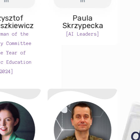
zysztof
Paula
aszkiewicz
Skrzypecka
rman of the
[AI Leaders]
ry Committee
he Year of
ic Education
2024]