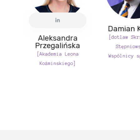
Damian K
Aleksandra
[dotlaw Skr
Przegalińska
Stępniow
[Akademia Leona
Wspólnicy s
Koźminskiego]