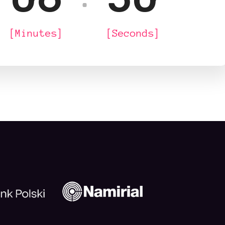
[Minutes]
[Seconds]