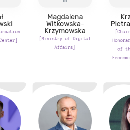
ł
Magdalena
Kr
wski
Witkowska-
Pietr
Krzymowska
ormation
[Chai
[Ministry of Digital
Center]
Honora
Affairs]
of t
Econom