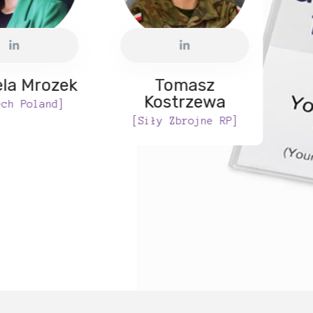
ela Mrozek
Tomasz
Kostrzewa
ech Poland]
[Siły Zbrojne RP]