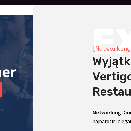
E
[Networking
Wyjątk
Vertig
Restau
Networking Dinn
najbardziej eleg