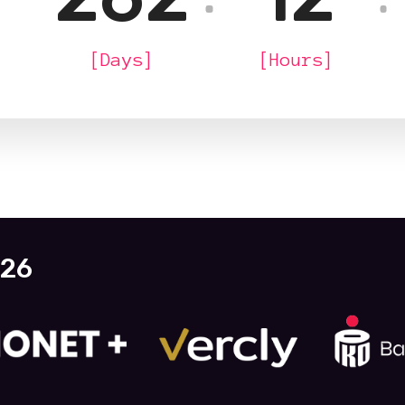
:
[Days]
[Hours]
026