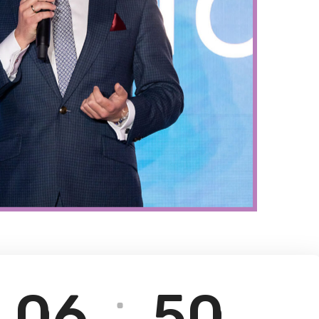
06
49