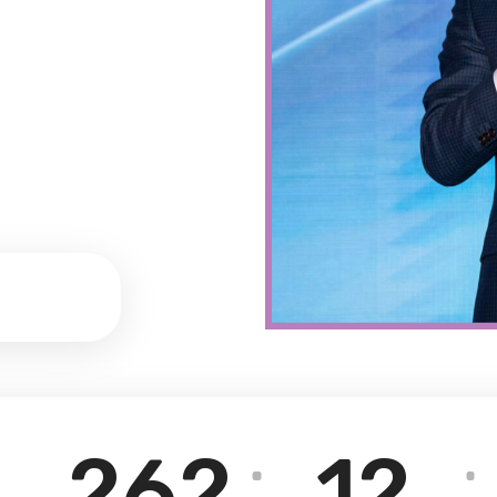
262
12