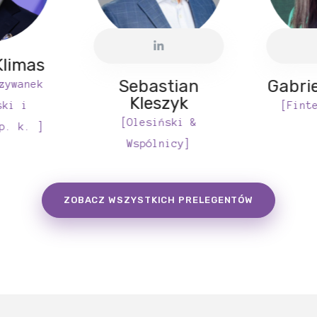
limas
Sebastian
Gabri
zywanek
Kleszyk
ski i
[Fint
[Olesiński &
p. k. ]
Wspólnicy]
ZOBACZ WSZYSTKICH PRELEGENTÓW