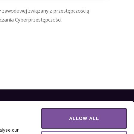
ry zawodowej związany z przestępczością
czania Cyberprzestępczości
.
ALLOW ALL
lyse our 