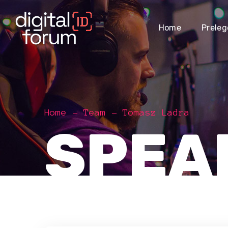
Home
Preleg
Home
Team
Tomasz Ladra
SPEA