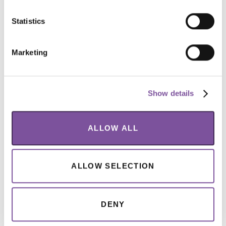
Statistics
Marketing
Arkadiusz Wójs
Show details
[Politechnika Wrocławska]
Prof. Arkadiusz Wójs – rektor Politechniki
ALLOW ALL
Wrocławskiej w kadencjach 2020–2024 i 2024–
2028, profesor nauk fizycznych, specjalista w
ALLOW SELECTION
zakresie fizyki teoretycznej i obliczeniowej ciała
stałego. Absolwent III LO we Wrocławiu oraz
Wydziału Podstawowych Problemów Techniki
DENY
PWr, z którym związana jest jego kariera